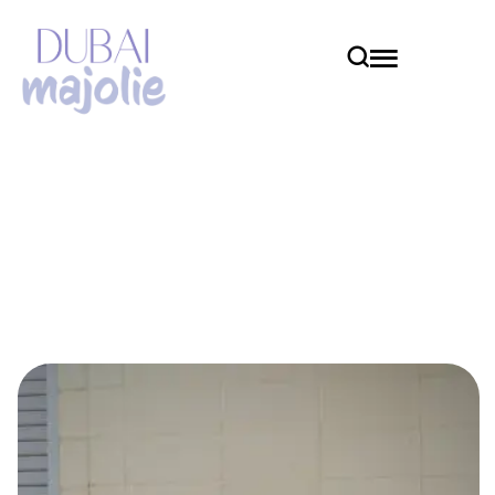
petfriendly
Home
petfriendly