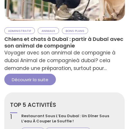
ADMINISTRATIF
ANIMAUX
BONS PLANS
Chiens et chats à Dubaï : partir à Dubaï avec
son animal de compagnie
Voyager avec son annimal de compagnie à
dubai Animal de compagnieà dubai? cela
demande une préparation, surtout pour
déménager à Dubaï. Les défis incluent les
Découvrir la suite
réglementations sur l'importation, l'adaptation
à un nouvel environnement et la recherche
d'un logement. Cependant, avec une bonne
TOP 5 ACTIVITÉS
organisation, Dubaï peut être très accueillante
pour vos compagnons à quatre pattes. La clé …
1
Restaurant Sous L’Eau Dubaï : Un Dîner Sous
L’eau À Couper Le Souffle !