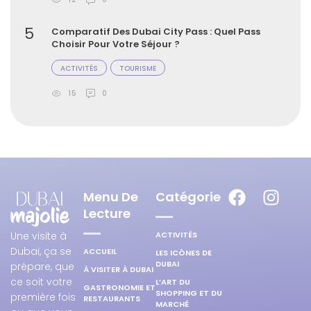
5
Comparatif Des Dubai City Pass : Quel Pass
Choisir Pour Votre Séjour ?
ACTIVITÉS
TOURISME
15
0
Menu De
Catégorie
Lecture
ACTIVITÉS
Une visite à
Dubaï, ça se
ACCUEIL
LES ICÔNES DE
DUBAI
prépare, que
À VISITER À DUBAI
ce soit votre
L’ART DU
GASTRONOMIE ET
SHOPPING ET DU
première fois
RESTAURANTS
MARCHÉ