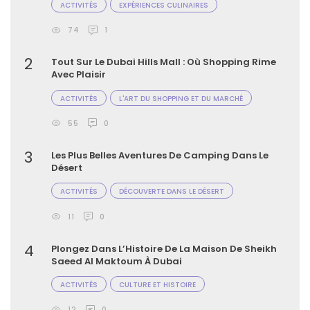
ACTIVITÉS
EXPÉRIENCES CULINAIRES
74
1
2
Tout Sur Le Dubai Hills Mall : Où Shopping Rime
Avec Plaisir
ACTIVITÉS
L'ART DU SHOPPING ET DU MARCHÉ
55
0
3
Les Plus Belles Aventures De Camping Dans Le
Désert
ACTIVITÉS
DÉCOUVERTE DANS LE DÉSERT
11
0
4
Plongez Dans L’Histoire De La Maison De Sheikh
Saeed Al Maktoum À Dubai
ACTIVITÉS
CULTURE ET HISTOIRE
12
0