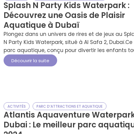
Splash N Party Kids Waterpark :
Découvrez une Oasis de Plaisir
Aquatique à Dubaï
Plongez dans un univers de rires et de jeux au Spl
N Party Kids Waterpark, situé à Al Safa 2, Dubaï.Ce
parc aquatique, conçu pour divertir les enfants to
en ravissant les parents, propose des attractions
Découvrir la suite
uniques dans une ambiance sécurisée et convivia
Idéal pour les sorties en famille ou entre amis, ce 
de …
ACTIVITÉS
PARC D’ATTRACTIONS ET AQUATIQUE
Atlantis Aquaventure Waterpar
Dubai : Le meilleur parc aquatiq