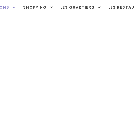
IONS
SHOPPING
LES QUARTIERS
LES RESTA
 d’attractions et aqua
Home
Parc d’attractions et aquatique