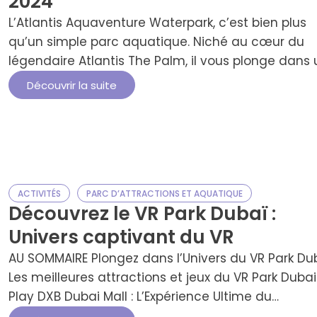
2024
L’Atlantis Aquaventure Waterpark, c’est bien plus
qu’un simple parc aquatique. Niché au cœur du
légendaire Atlantis The Palm, il vous plonge dans 
monde où adrénaline, détente et luxe cohabitent
Découvrir la suite
merveille.Que vous soyez en quête de sensations
fortes ou d’un moment chill au soleil, ce lieu
emblématique coche toutes les cases. Toboggan
vertigineux, plages …
ACTIVITÉS
PARC D’ATTRACTIONS ET AQUATIQUE
Découvrez le VR Park Dubaï :
Univers captivant du VR
AU SOMMAIRE Plongez dans l’Univers du VR Park Du
Les meilleures attractions et jeux du VR Park Dubai
Play DXB Dubai Mall : L’Expérience Ultime du
Divertissement Horaires & Infos Pratiques – Play D