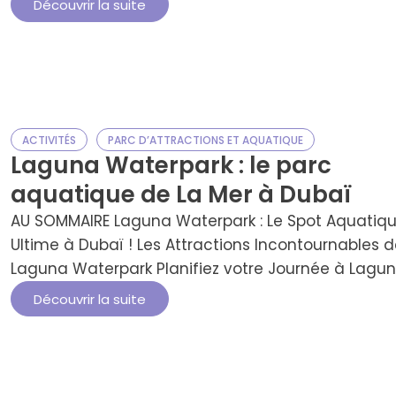
Découvrir la suite
Dubai Mall Un Emplacement Stratégique au Cœur
Dubaï Maximisez Votre Expérience au Play DXB Dub
Mall Avis des Visiteurs : …
ACTIVITÉS
PARC D’ATTRACTIONS ET AQUATIQUE
Laguna Waterpark : le parc
aquatique de La Mer à Dubaï
AU SOMMAIRE Laguna Waterpark : Le Spot Aquatiq
Ultime à Dubaï ! Les Attractions Incontournables 
Laguna Waterpark Planifiez votre Journée à Lagu
Waterpark Astuces pour Profiter à 100% de Laguna
Découvrir la suite
Waterpark Activités Incontournables à Deux Pas d
Laguna Waterpark Que faire d’autre à Dubaï ?
Pourquoi choisir Laguna Waterpark ? FAQ Envie de
fraîcheur …