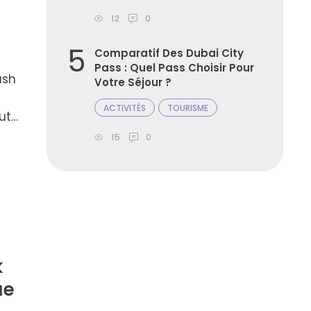
12
0
5
Comparatif Des Dubai City
Pass : Quel Pass Choisir Pour
ash
Votre Séjour ?
ACTIVITÉS
TOURISME
ut
15
0
le.
lieu
k
ue