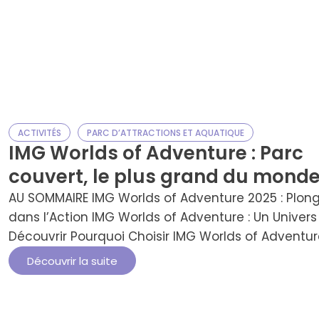
ACTIVITÉS
PARC D’ATTRACTIONS ET AQUATIQUE
IMG Worlds of Adventure : Parc
couvert, le plus grand du mond
AU SOMMAIRE IMG Worlds of Adventure 2025 : Plon
dans l’Action IMG Worlds of Adventure : Un Univers
Découvrir Pourquoi Choisir IMG Worlds of Adventur
Les zones thématiques qui vous attendent Tarifs 
Découvrir la suite
Billets pour IMG Worlds of Adventure Profitez au
Maximum d’IMG Worlds of Adventure Horaires et
Accès : Tout Ce Que …