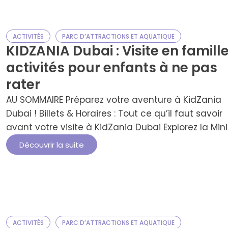
ACTIVITÉS
PARC D’ATTRACTIONS ET AQUATIQUE
KIDZANIA Dubai : Visite en famille
activités pour enfants à ne pas
rater
AU SOMMAIRE Préparez votre aventure à KidZania
Dubai ! Billets & Horaires : Tout ce qu’il faut savoir
avant votre visite à KidZania Dubai Explorez la Min
Ville de KidZania Dubai : Une Aventure Unique pour
Découvrir la suite
les Enfants ! Conseils pour une Visite Inoubliable à
KidZania Dubai ! Restauration & Commodités à
KidZania Dubai Pourquoi Visiter …
ACTIVITÉS
PARC D’ATTRACTIONS ET AQUATIQUE