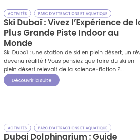
ACTIVITÉS
PARC D’ATTRACTIONS ET AQUATIQUE
Ski Dubaï : Vivez l’Expérience de l
Plus Grande Piste Indoor au
Monde
Ski Dubaï : une station de ski en plein désert, un rê
devenu réalité ! Vous pensiez que faire du ski en
plein désert relevait de la science-fiction ?
Bienvenue à Ski Dubaï, une véritable prouesse
Découvrir la suite
technologique nichée au cœur du Mall of the
Emirates !Cette station de ski couverte, la plus
grande de son …
ACTIVITÉS
PARC D’ATTRACTIONS ET AQUATIQUE
Dubai Dolphinarium : Guide