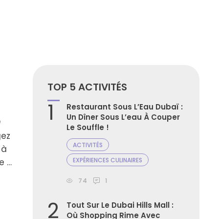
TOP 5 ACTIVITÉS
1
Restaurant Sous L’Eau Dubaï :
Un Dîner Sous L’eau À Couper
e
Le Souffle !
gez
ACTIVITÉS
 à
EXPÉRIENCES CULINAIRES
e ?
et
74
1
2
Tout Sur Le Dubai Hills Mall :
Où Shopping Rime Avec