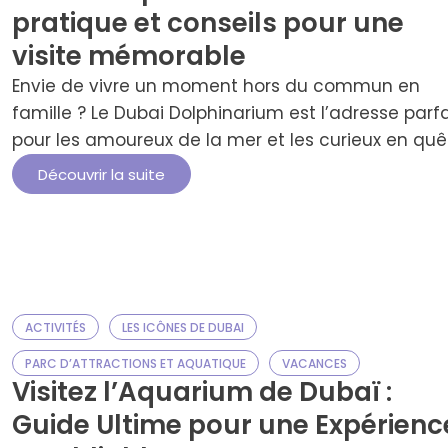
pratique et conseils pour une
visite mémorable
Envie de vivre un moment hors du commun en
famille ? Le Dubai Dolphinarium est l’adresse parf
pour les amoureux de la mer et les curieux en quê
d’expériences uniques à Dubaï.Plusieurs types de
Découvrir la suite
billets sont disponibles, avec des options incluant 
spectacles de dauphins et d’oiseaux exotiques. O
vous conseille de réserver à l’avance, …
ACTIVITÉS
LES ICÔNES DE DUBAI
PARC D’ATTRACTIONS ET AQUATIQUE
VACANCES
Visitez l’Aquarium de Dubaï :
Guide Ultime pour une Expérienc