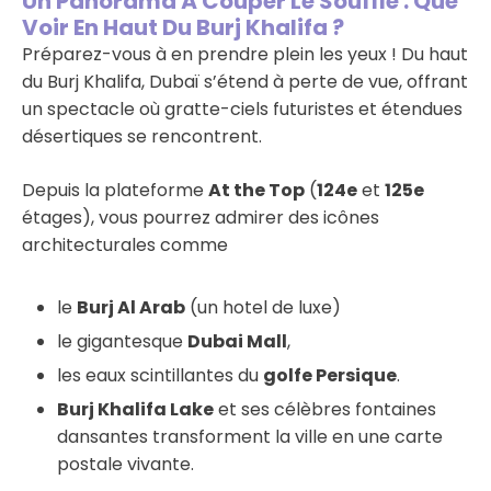
Un Panorama À Couper Le Souffle : Que
Voir En Haut Du Burj Khalifa ?
Préparez-vous à en prendre plein les yeux ! Du haut
du Burj Khalifa, Dubaï s’étend à perte de vue, offrant
un spectacle où gratte-ciels futuristes et étendues
désertiques se rencontrent.
Depuis la plateforme
At the Top
(
124e
et
125e
étages), vous pourrez admirer des icônes
architecturales comme
le
Burj Al Arab
(un hotel de luxe)
le gigantesque
Dubai Mall
,
les eaux scintillantes du
golfe Persique
.
Burj Khalifa Lake
et ses célèbres fontaines
dansantes transforment la ville en une carte
postale vivante.