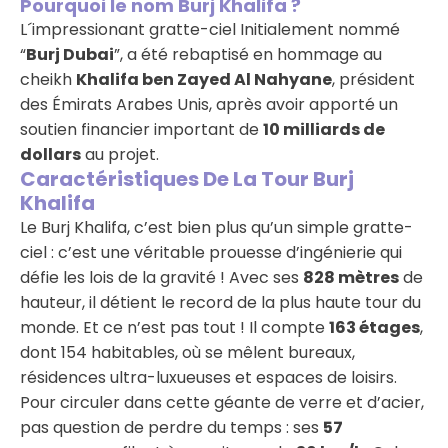
Pourquoi le nom Burj Khalifa ?
L´impressionant gratte-ciel Initialement nommé
“
Burj Dubai
”, a été rebaptisé en hommage au
cheikh
Khalifa ben Zayed Al Nahyane
, président
des Émirats Arabes Unis, après avoir apporté un
soutien financier important de
10 milliards de
dollars
au projet.
Caractéristiques De La Tour Burj
Khalifa
Le Burj Khalifa, c’est bien plus qu’un simple gratte-
ciel : c’est une véritable prouesse d’ingénierie qui
défie les lois de la gravité ! Avec ses
828 mètres
de
hauteur, il détient le record de la plus haute tour du
monde. Et ce n’est pas tout ! Il compte
163 étages
,
dont 154 habitables, où se mêlent bureaux,
résidences ultra-luxueuses et espaces de loisirs.
Pour circuler dans cette géante de verre et d’acier,
pas question de perdre du temps : ses
57