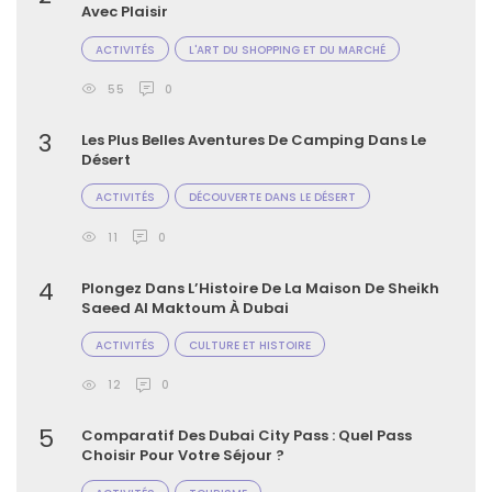
Avec Plaisir
ACTIVITÉS
L'ART DU SHOPPING ET DU MARCHÉ
55
0
3
Les Plus Belles Aventures De Camping Dans Le
Désert
ACTIVITÉS
DÉCOUVERTE DANS LE DÉSERT
11
0
4
Plongez Dans L’Histoire De La Maison De Sheikh
Saeed Al Maktoum À Dubai
ACTIVITÉS
CULTURE ET HISTOIRE
12
0
5
Comparatif Des Dubai City Pass : Quel Pass
Choisir Pour Votre Séjour ?