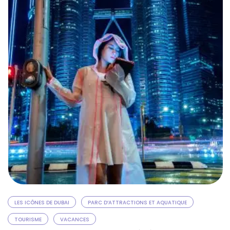
les visiteurs de tous âges. …
LES ICÔNES DE DUBAI
PARC D’ATTRACTIONS ET AQUATIQUE
TOURISME
VACANCES