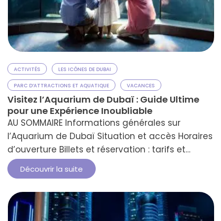
ACTIVITÉS
LES ICÔNES DE DUBAI
PARC D’ATTRACTIONS ET AQUATIQUE
VACANCES
Visitez l’Aquarium de Dubaï : Guide Ultime
pour une Expérience Inoubliable
AU SOMMAIRE Informations générales sur
l’Aquarium de Dubaï Situation et accès Horaires
d’ouverture Billets et réservation : tarifs et
astuces Informations pratiques et
Découvrir la suite
supplémentaires FAQ L'Aquarium de Dubaï offre
une aventure fascinante à travers la vie
marine. Situé au cœur du Dubai Mall, il combine
divertissement et découverte pour émerveiller