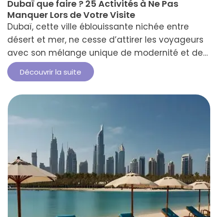
Dubaï que faire ? 25 Activités à Ne Pas
Manquer Lors de Votre Visite
Dubaï, cette ville éblouissante nichée entre
désert et mer, ne cesse d’attirer les voyageurs
avec son mélange unique de modernité et de
traditions. Vous vous demandez Dubaï que
Découvrir la suite
faire pour découvrir pleinement cette
destination ? Eh bien, laissez-nous vous guider
à travers 25 activités incontournables pour
explorer cette métropole captivante. Entre
architecture impressionnante, souks
traditionnels, …