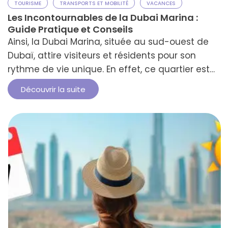
TOURISME
TRANSPORTS ET MOBILITÉ
VACANCES
Les Incontournables de la Dubai Marina :
Guide Pratique et Conseils
Ainsi, la Dubai Marina, située au sud-ouest de
Dubaï, attire visiteurs et résidents pour son
rythme de vie unique. En effet, ce quartier est
aussi réputé pour son ambiance nocturne
Découvrir la suite
animée, proposant des discothèques
populaires et des restaurants très prisés. De
plus, des attractions spécifiques, telles que les
sports nautiques et les vues panoramiques,
enrichissent …