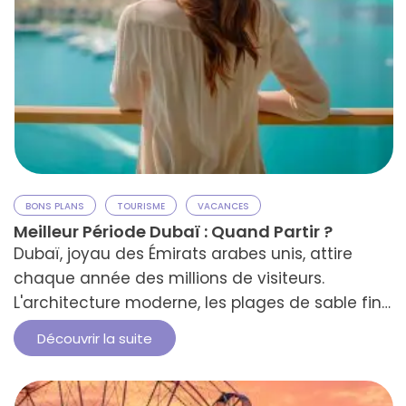
BONS PLANS
TOURISME
VACANCES
Meilleur Période Dubaï : Quand Partir ?
Dubaï, joyau des Émirats arabes unis, attire
chaque année des millions de visiteurs.
L'architecture moderne, les plages de sable fin,
et le climat chaud de Dubaï en font une
Découvrir la suite
destination de rêve pour des vacances
uniques. Cependant, bien choisir la meilleure
période pour visiter Dubaï est crucial pour