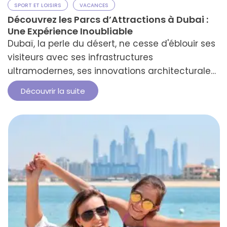
SPORT ET LOISIRS
VACANCES
Découvrez les Parcs d’Attractions à Dubai :
Une Expérience Inoubliable
Dubaï, la perle du désert, ne cesse d'éblouir ses
visiteurs avec ses infrastructures
ultramodernes, ses innovations architecturales,
et bien sûr, ses parcs d'attractions
Découvrir la suite
époustouflants. Depuis plusieurs années, cette
ville futuriste s'impose comme une destination
phare pour les amateurs de sensations fortes
et de divertissement en famille.Les parcs
d'attractions à Dubaï sont des lieux conçus
pour …