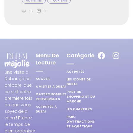
ACTIVITÉS
TOURISME
15
0
Menu De
Catégorie
Lecture
ACTIVITÉS
Une visite à
Dubaï, ça se
ACCUEIL
LES ICÔNES DE
DUBAI
prépare, que
À VISITER À DUBAI
ce soit votre
L’ART DU
GASTRONOMIE ET
SHOPPING ET DU
première fois
RESTAURANTS
MARCHÉ
ou que vous
ACTIVITÉS À
LES QUARTIERS
soyez déjà
DUBAI
PARC
venu ! Prenez
D’ATTRACTIONS
le temps de
ET AQUATIQUE
bien organiser