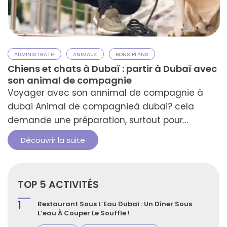
ADMINISTRATIF
ANIMAUX
BONS PLANS
Chiens et chats à Dubaï : partir à Dubaï avec
son animal de compagnie
Voyager avec son annimal de compagnie à
dubai Animal de compagnieà dubai? cela
demande une préparation, surtout pour
déménager à Dubaï. Les défis incluent les
Découvrir la suite
réglementations sur l'importation, l'adaptation
à un nouvel environnement et la recherche
d'un logement. Cependant, avec une bonne
TOP 5 ACTIVITÉS
organisation, Dubaï peut être très accueillante
pour vos compagnons à quatre pattes. La clé …
1
Restaurant Sous L’Eau Dubaï : Un Dîner Sous
L’eau À Couper Le Souffle !