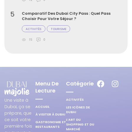
5
Comparatif Des Dubai City Pass : Quel Pass
Choisir Pour Votre Séjour ?
ACTIVITÉS
TOURISME
15
0
Menu De
Catégorie
Lecture
ACTIVITÉS
Une visite à
Dubaï, ça se
ACCUEIL
LES ICÔNES DE
DUBAI
prépare, que
À VISITER À DUBAI
ce soit votre
L’ART DU
GASTRONOMIE ET
SHOPPING ET DU
première fois
RESTAURANTS
MARCHÉ