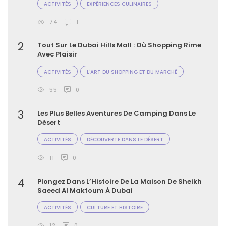
ACTIVITÉS
EXPÉRIENCES CULINAIRES
74
1
2
Tout Sur Le Dubai Hills Mall : Où Shopping Rime
Avec Plaisir
ACTIVITÉS
L'ART DU SHOPPING ET DU MARCHÉ
55
0
3
Les Plus Belles Aventures De Camping Dans Le
Désert
ACTIVITÉS
DÉCOUVERTE DANS LE DÉSERT
11
0
4
Plongez Dans L’Histoire De La Maison De Sheikh
Saeed Al Maktoum À Dubai
ACTIVITÉS
CULTURE ET HISTOIRE
12
0