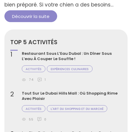
bien préparé. Si votre chien a des besoins
spécifiques ou des problèmes de santé,
Découvrir la suite
assurez-vous de les prendre en compte dans
votre préparation. Le bonheur de partager des
moments inoubliables avec votre compagnon
TOP 5 ACTIVITÉS
à quatre pattes en vaut la peine. Cependant,
un tel …
1
Restaurant Sous L’Eau Dubaï : Un Dîner Sous
L’eau À Couper Le Souffle !
ACTIVITÉS
EXPÉRIENCES CULINAIRES
74
1
2
Tout Sur Le Dubai Hills Mall : Où Shopping Rime
Avec Plaisir
ACTIVITÉS
L'ART DU SHOPPING ET DU MARCHÉ
55
0