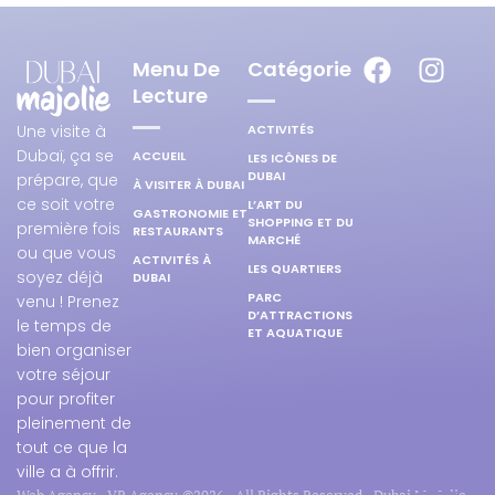
Menu De
Catégorie
Lecture
ACTIVITÉS
Une visite à
Dubaï, ça se
ACCUEIL
LES ICÔNES DE
DUBAI
prépare, que
À VISITER À DUBAI
ce soit votre
L’ART DU
GASTRONOMIE ET
SHOPPING ET DU
première fois
RESTAURANTS
MARCHÉ
ou que vous
ACTIVITÉS À
LES QUARTIERS
soyez déjà
DUBAI
PARC
venu ! Prenez
D’ATTRACTIONS
le temps de
ET AQUATIQUE
bien organiser
votre séjour
pour profiter
pleinement de
tout ce que la
ville a à offrir.