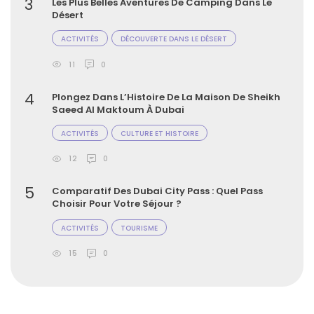
3
Les Plus Belles Aventures De Camping Dans Le
Désert
ACTIVITÉS
DÉCOUVERTE DANS LE DÉSERT
11
0
4
Plongez Dans L’Histoire De La Maison De Sheikh
Saeed Al Maktoum À Dubai
ACTIVITÉS
CULTURE ET HISTOIRE
12
0
5
Comparatif Des Dubai City Pass : Quel Pass
Choisir Pour Votre Séjour ?
ACTIVITÉS
TOURISME
15
0