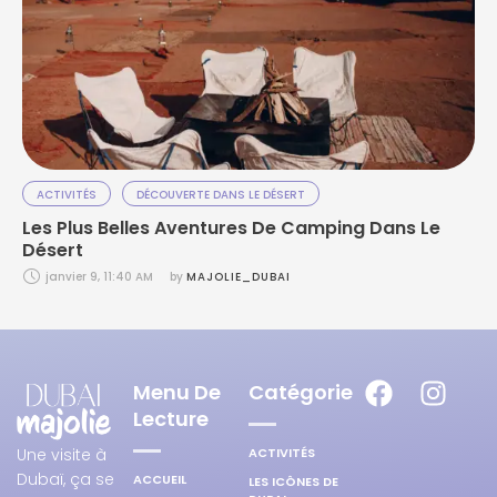
ACTIVITÉS
DÉCOUVERTE DANS LE DÉSERT
Les Plus Belles Aventures De Camping Dans Le
Désert
janvier 9, 11:40 AM
by 
MAJOLIE_DUBAI
Menu De
Catégorie
Lecture
ACTIVITÉS
Une visite à
Dubaï, ça se
ACCUEIL
LES ICÔNES DE