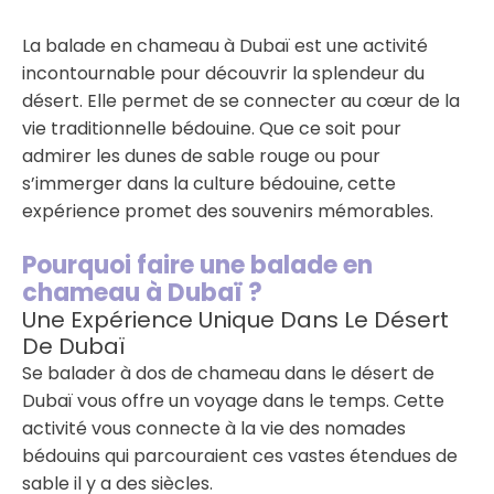
admirer les dunes de sable rouge ou pour
s’immerger dans la culture bédouine, cette
La balade en chameau à Dubaï est une activité
expérience promet des souvenirs mémorables.
incontournable pour découvrir la splendeur du
Pourquoi faire une balade …
désert. Elle permet de se connecter au cœur de la
vie traditionnelle bédouine. Que ce soit pour
admirer les dunes de sable rouge ou pour
s’immerger dans la culture bédouine, cette
expérience promet des souvenirs mémorables.
Pourquoi faire une balade en
chameau à Dubaï ?
Une Expérience Unique Dans Le Désert
De Dubaï
Se balader à dos de chameau dans le désert de
Dubaï vous offre un voyage dans le temps. Cette
activité vous connecte à la vie des nomades
bédouins qui parcouraient ces vastes étendues de
sable il y a des siècles.