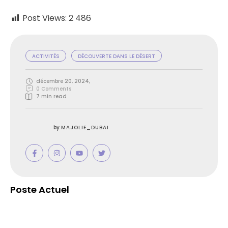
Post Views:
2 486
ACTIVITÉS
DÉCOUVERTE DANS LE DÉSERT
décembre 20, 2024
,
0
 Comments
7
 min read
by 
MAJOLIE_DUBAI
Poste Actuel
Balade en Chameau Dubaï : Activités à
faire à Dubaï