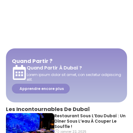
Quand Partir ?
Quand Partir À Dubaï ?
Lorem ipsum dolor sit amet, con sectetur adipiscing
elit.
Apprendre encore plus
Les Incontournables De Dubaï
Restaurant Sous L’Eau Dubaï : Un
Dîner Sous L’eau À Couper Le
Souffle !
janvier 22, 2025