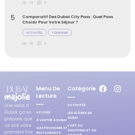
12
0
5
Comparatif Des Dubai City Pass : Quel Pass
Choisir Pour Votre Séjour ?
ACTIVITÉS
TOURISME
15
0
Menu De
Catégorie
Lecture
ACTIVITÉS
Une visite à
Dubaï, ça se
ACCUEIL
LES ICÔNES DE
DUBAI
prépare, que
À VISITER À DUBAI
ce soit votre
L’ART DU
GASTRONOMIE ET
SHOPPING ET DU
première fois
RESTAURANTS