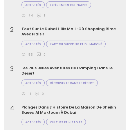
ACTIVITÉS
EXPÉRIENCES CULINAIRES
74
1
2
Tout Sur Le Dubai Hills Mall : Où Shopping Rime
Avec Plaisir
ACTIVITÉS
L'ART DU SHOPPING ET DU MARCHÉ
55
0
3
Les Plus Belles Aventures De Camping Dans Le
Désert
ACTIVITÉS
DÉCOUVERTE DANS LE DÉSERT
11
0
4
Plongez Dans L’Histoire De La Maison De Sheikh
Saeed Al Maktoum À Dubai
ACTIVITÉS
CULTURE ET HISTOIRE